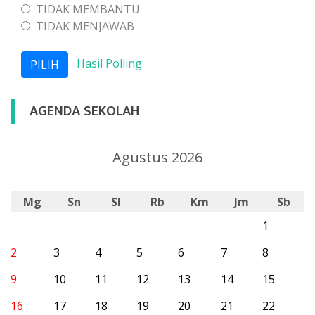
TIDAK MEMBANTU
TIDAK MENJAWAB
Hasil Polling
AGENDA SEKOLAH
Agustus 2026
Mg
Sn
Sl
Rb
Km
Jm
Sb
1
2
3
4
5
6
7
8
9
10
11
12
13
14
15
16
17
18
19
20
21
22