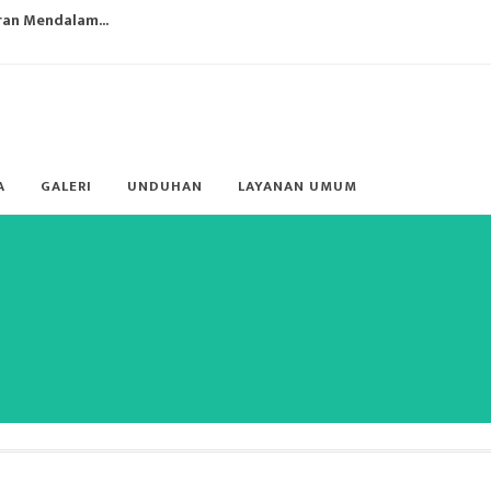
ran Mendalam...
an Sehat Bagi Siswa-Siswi...
 dan Perundungan pada Anak D...
aranya...
A
GALERI
UNDUHAN
LAYANAN UMUM
(IKM) SMP Negeri 4 Manokwari...
gi Guru ...
an 2021/2022, Pengembangan ...
 di SMP Negeri 4 Manokwari...