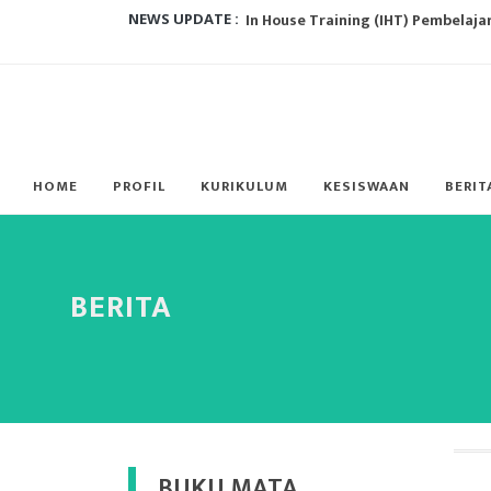
In House Training (IHT) Pembelaja
NEWS UPDATE :
Sosialisasi Perilaku Hidup Bersih d
Sosialisasi Pencegahan Kekerasan
Penanggulangan Bullying, Begini C
HOME
PROFIL
KURIKULUM
KESISWAAN
BERIT
Implementasi Kurikulum Merdeka 
Pelatihan Menulis Cerita Rakyat Ba
Rapat Kerja (RAKER) Tahun Anggar
BERITA
PROFIL PELAJAR PANCASILA...
Polda Papua Barat Gelar Vaksinasi
PEMILIHAN KETUA OSIS...
BUKU MATA