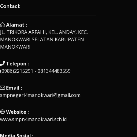
Contact
Alamat :
JL. TRIKORA ARFAI II, KEL. ANDAY, KEC.
MANOKWARI SELATAN KABUPATEN
MANOKWARI
Telepon :
(0986)2215291 - 081344483559
Email :
smpnegeri4manokwari@gmail.com
Website :
www.smpn4manokwari.sch.id
Media Sosial :