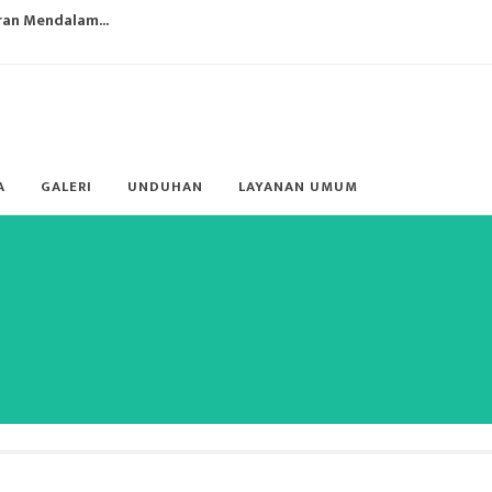
ran Mendalam...
an Sehat Bagi Siswa-Siswi...
 dan Perundungan pada Anak D...
aranya...
A
GALERI
UNDUHAN
LAYANAN UMUM
(IKM) SMP Negeri 4 Manokwari...
gi Guru ...
an 2021/2022, Pengembangan ...
 di SMP Negeri 4 Manokwari...