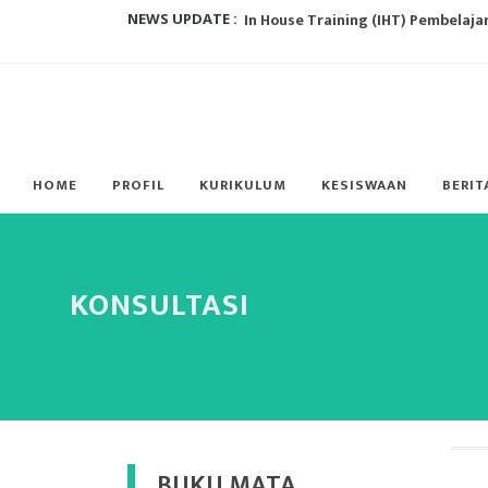
In House Training (IHT) Pembelaja
NEWS UPDATE :
Sosialisasi Perilaku Hidup Bersih d
Sosialisasi Pencegahan Kekerasan
Penanggulangan Bullying, Begini C
HOME
PROFIL
KURIKULUM
KESISWAAN
BERIT
Implementasi Kurikulum Merdeka 
Pelatihan Menulis Cerita Rakyat Ba
Rapat Kerja (RAKER) Tahun Anggar
KONSULTASI
PROFIL PELAJAR PANCASILA...
Polda Papua Barat Gelar Vaksinasi
PEMILIHAN KETUA OSIS...
BUKU MATA