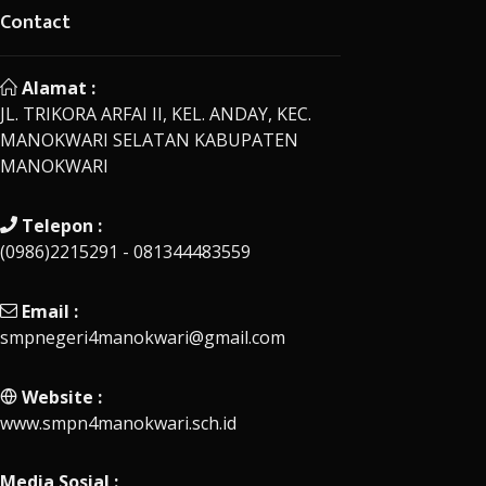
Contact
Alamat :
JL. TRIKORA ARFAI II, KEL. ANDAY, KEC.
MANOKWARI SELATAN KABUPATEN
MANOKWARI
Telepon :
(0986)2215291 - 081344483559
Email :
smpnegeri4manokwari@gmail.com
Website :
www.smpn4manokwari.sch.id
Media Sosial :